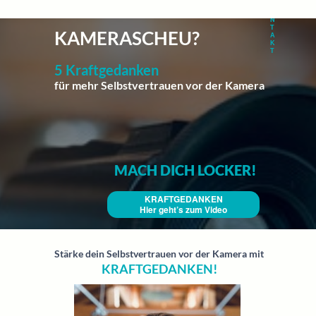
K
DRIVING
HOME
MODERATION
COACHING
REFERENZEN
ÜBER MICH
KONTAKT
HOME
ABOUT ME
ABOUT MY COACHING
O
EXCELLENCE
N
T
KAMERASCHEU?
A
K
T
5 Kraftgedanken
für mehr Selbstvertrauen vor der Kamera
MACH DICH LOCKER!
KRAFTGEDANKEN
Hier geht’s zum Video
Stärke dein Selbstvertrauen vor der Kamera mit
KRAFTGEDANKEN!