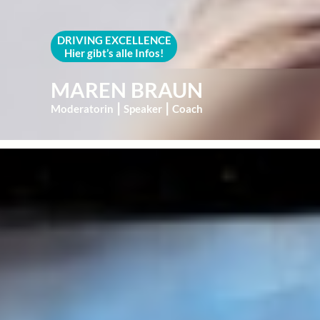
DRIVING EXCELLENCE
Hier gibt’s alle Infos!
MAREN BRAUN
Moderatorin
⎮
Speaker
⎮
Coach