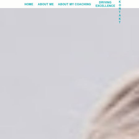
K
DRIVING
HOME
ABOUT ME
ABOUT MY COACHING
O
EXCELLENCE
N
T
A
K
T