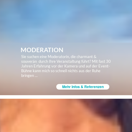
MODERATION
Sie suchen eine Moderatorin, die charmant &
souverän durch Ihre Veranstaltung führt? Mit fast 30
Jahren Erfahrung vor der Kamera und auf der Event-
Bühne kann mich so schnell nichts aus der Ruhe
bringen …
Mehr Infos & Referenzen